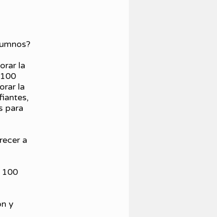
alumnos?
orar la
 100
orar la
iantes,
s para
recer a
e 100
ón y