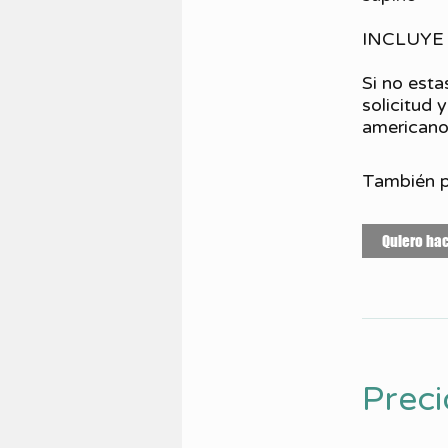
INCLUYE
Si no est
solicitud 
También p
Quiero hac
Preci