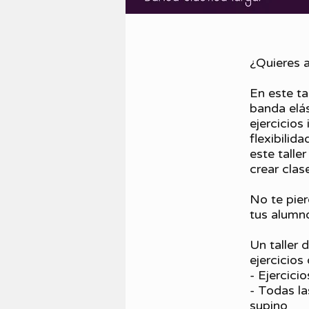
¿Quieres a
En este ta
banda elás
ejercicios
flexibilid
este talle
crear clas
No te pier
tus alumn
Un taller
ejercicio
- Ejercici
- Todas la
supino