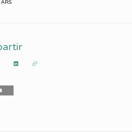
0 ARS
artir
R