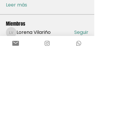
Leer más
Miembros
Lorena Vilariño
Seguir
Lorena Vilariño
Juliana Retegui
Seguir
Juliana Retegui
Sofia Alanis
Seguir
Sofia Alanis
Tania Correa
Seguir
Tania Correa
Rosalba Garcia
Seguir
Rosalba Garcia
Ver todos los miembros (161)
Buenos Aires - Argentina
Whatsapp:
1134581370
equilibriumarg@gmail.com