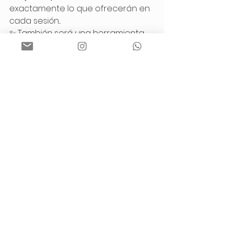
exactamente lo que ofrecerán en 
cada sesión...
✨ También será una herramienta 
para hacer crecer su negocio y su 
profesión. Se los digo con total 
confianza porque llevo 5 años 
usándolo, mejorándolo y viendo 
cómo transforma resultados.
Durante las primeras 3 semanas 
les brindaré material teórico y 
práctico, y en la última clase nos 
reuniremos en vivo para planificar 
juntas todo el año. Cada una con 
su calendario y sus objetivos claros.
Quiero que estés ahí porque este 
taller no se repetirá :( y, además, el 