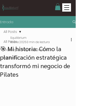
Entrada
All Posts
Equilibrium
All Posts
18 ene 2025
3 min de lectura
🎯 Mi historia: Cómo la
Consejos de planificacion
planificación estratégica
Podcast
transformó mi negocio de
Pilates