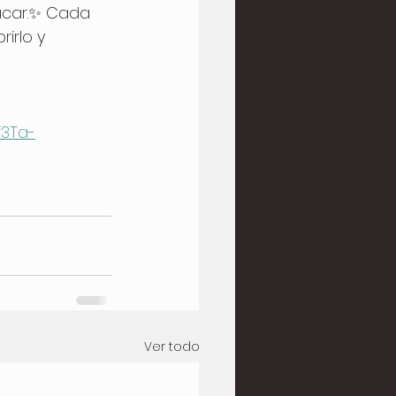
acar.✨ Cada 
irlo y 
f3Ta-
Ver todo