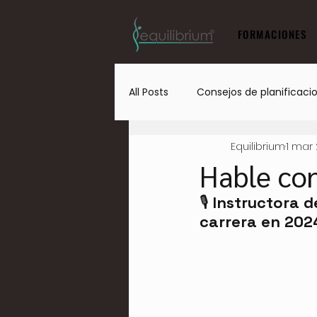
FORMACIONES
All Posts
Consejos de planificaci
Equilibrium
1 mar
Hable co
🎙️ 
Instructora d
carrera en 202