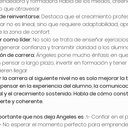
endedora y formadora. Habla de los miedos, creenci
vo que atravesar
de reinventarse:
 Destaca que el crecimiento profes
r no es lineal, sino que requiere adaptabilidad, ap
e la zona de confort.
or como líder:
 No solo se trata de enseñar ejercicios
 generar confianza y transmitir claridad a los alumno
ón de carrera:
 Ángeles pone mucho énfasis en que 
pensar a largo plazo, invertir en formación y tener 
eren llegar.
 la carrera al siguiente nivel no es solo mejorar la 
 pensar en la experiencia del alumno, la comunicaci
 y el crecimiento sostenido. Habla de cómo constr
erte y coherente.
ortante que nos deja Angeles es .
✨ Confiar en el p
✨ No esperar el momento perfecto para emprender