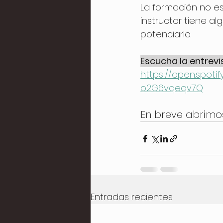
La formación no es
instructor tiene al
potenciarlo.
Escucha la entrevi
https://open.spot
o2G6vqeqv7Q
En breve abrimos
Entradas recientes