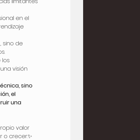
as limitantes 
ional en el 
rendizaje 
, sino de 
s.
los 
una visión 
técnica, sino 
ón, el 
uir una 
ropio valor 
 o crecer.✨ 