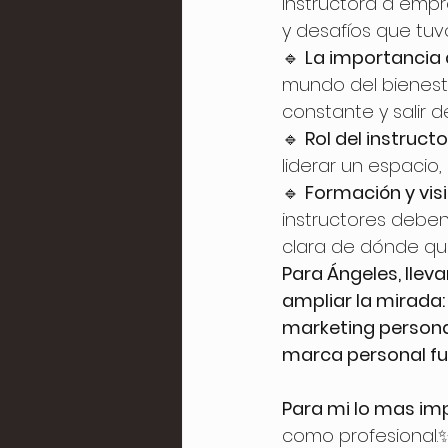
instructora a empr
y desafíos que tu
🔹 
La importancia 
mundo del bienesta
constante y salir d
🔹 
Rol del instruct
liderar un espacio,
🔹 
Formación y visi
instructores deben 
clara de dónde qui
Para Ángeles, llevar
ampliar la mirada:
marketing personal
marca personal fu
Para mi lo mas imp
como profesional.