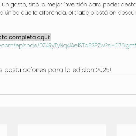
 un gasto, sino la mejor inversión para poder dest
go único que lo diferencia, el trabajo está en descubr
sta completa aqui: 
ify.com/episode/0Z4RyTyNq4iAe1STa8SPZw?si=O76Igm
 postulaciones para la edicion 2025!